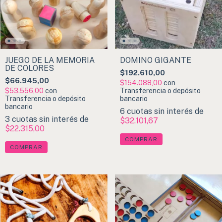
JUEGO DE LA MEMORIA
DOMINÓ GIGANTE
DE COLORES
$192.610,00
$66.945,00
$154.088,00
con
$53.556,00
con
Transferencia o depósito
Transferencia o depósito
bancario
bancario
6
cuotas sin interés de
3
cuotas sin interés de
$32.101,67
$22.315,00