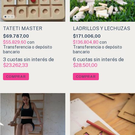
TATETÍ MÁSTER
LADRILLOS Y LECHUZAS
$69.787,00
$171.006,00
$55.829,60
con
$136.804,80
con
Transferencia o depósito
Transferencia o depósito
bancario
bancario
3
cuotas sin interés de
6
cuotas sin interés de
$23.262,33
$28.501,00