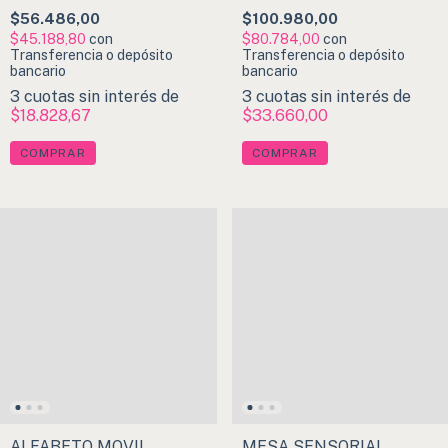
ESPALDAR SUECO
MONTESSORI
$100.980,00
$56.486,00
$80.784,00
con
$45.188,80
con
Transferencia o depósito
Transferencia o depósito
bancario
bancario
3
cuotas sin interés de
3
cuotas sin interés de
$33.660,00
$18.828,67
ALFABETO MÓVIL
MESA SENSORIAL