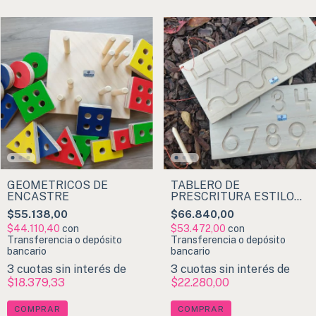
GEOMÉTRICOS DE
TABLERO DE
ENCASTRE
PRESCRITURA ESTILO
MONTESSORI
$55.138,00
$66.840,00
$44.110,40
con
$53.472,00
con
Transferencia o depósito
Transferencia o depósito
bancario
bancario
3
cuotas sin interés de
3
cuotas sin interés de
$18.379,33
$22.280,00