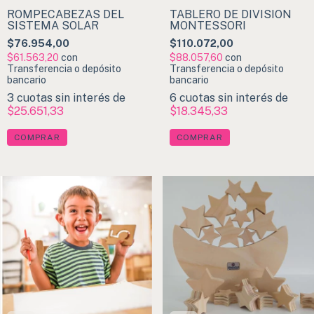
ROMPECABEZAS DEL
TABLERO DE DIVISIÓN
SISTEMA SOLAR
MONTESSORI
$76.954,00
$110.072,00
$61.563,20
con
$88.057,60
con
Transferencia o depósito
Transferencia o depósito
bancario
bancario
3
cuotas sin interés de
6
cuotas sin interés de
$25.651,33
$18.345,33