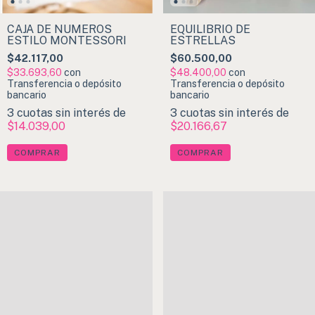
CAJA DE NÚMEROS
EQUILIBRIO DE
ESTILO MONTESSORI
ESTRELLAS
$42.117,00
$60.500,00
$33.693,60
con
$48.400,00
con
Transferencia o depósito
Transferencia o depósito
bancario
bancario
3
cuotas sin interés de
3
cuotas sin interés de
$14.039,00
$20.166,67