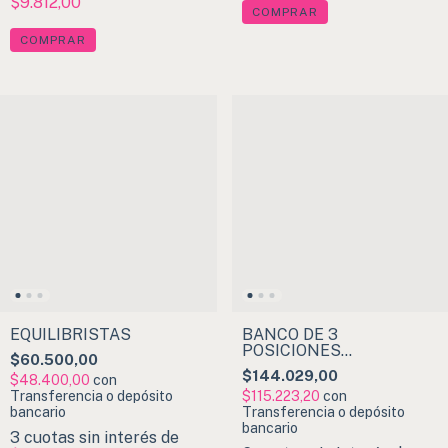
$9.812,00
EQUILIBRISTAS
BANCO DE 3
POSICIONES
$60.500,00
MONTESSORI - PIKLER
$144.029,00
$48.400,00
con
Transferencia o depósito
$115.223,20
con
bancario
Transferencia o depósito
bancario
3
cuotas sin interés de