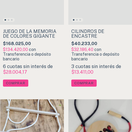
JUEGO DE LA MEMORIA
CILINDROS DE
DE COLORES GIGANTE
ENCASTRE
$168.025,00
$40.233,00
$134.420,00
con
$32.186,40
con
Transferencia o depósito
Transferencia o depósito
bancario
bancario
6
cuotas sin interés de
3
cuotas sin interés de
$28.004,17
$13.411,00