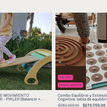
5
%
OFF
ENVÍO GRATIS
DE MOVIMIENTO
Combo Equilibrio y Estimul
- PIKLER (Balancín +
Cognitiva: tabla de equilib
r)
cultura general
$285.000,00
$270.750,00