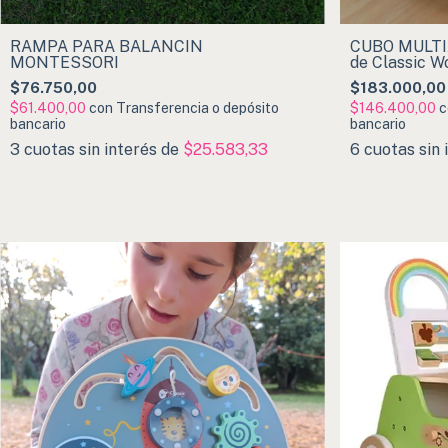
RAMPA PARA BALANCÍN
CUBO MULTI
MONTESSORI
de Classic W
$76.750,00
$183.000,00
$61.400,00
con
Transferencia o depósito
$146.400,00
c
bancario
bancario
3
cuotas sin interés de
$25.583,33
6
cuotas sin 