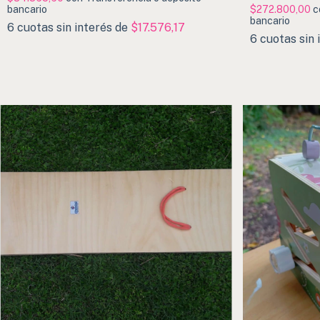
bancario
$272.800,00
c
bancario
6
cuotas sin interés de
$17.576,17
6
cuotas sin 