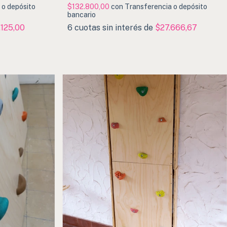
 o depósito
$132.800,00
con
Transferencia o depósito
bancario
125,00
6
cuotas sin interés de
$27.666,67