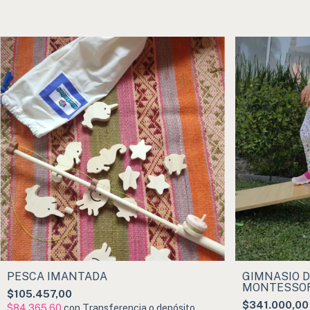
PESCA IMANTADA
GIMNASIO 
MONTESSORI 
$105.457,00
Rampa Pikle
$341.000,00
$84.365,60
con
Transferencia o depósito