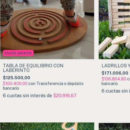
ENVÍO GRATIS
TABLA DE EQUILIBRIO CON
LADRILLOS 
LABERINTO
$171.006,00
$125.500,00
$136.804,80
c
$100.400,00
con
Transferencia o depósito
bancario
bancario
6
cuotas sin 
6
cuotas sin interés de
$20.916,67