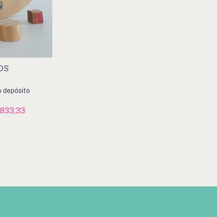
OS
o depósito
.833,33