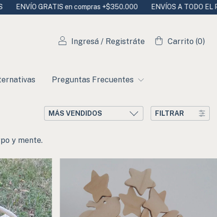
ompras +$350.000
ENVÍOS A TODO EL PAÍS - 20% DTO TRANSFE
Ingresá
/
Registráte
Carrito
(
0
)
ternativas
Preguntas Frecuentes
FILTRAR
rpo y mente.