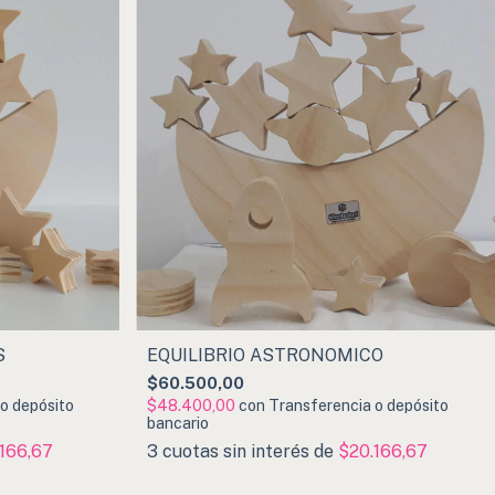
S
EQUILIBRIO ASTRONÓMICO
$60.500,00
o depósito
$48.400,00
con
Transferencia o depósito
bancario
166,67
3
cuotas sin interés de
$20.166,67