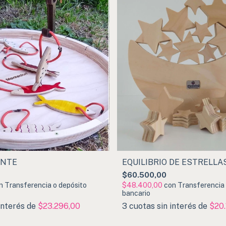
ANTE
EQUILIBRIO DE ESTRELLA
$60.500,00
n
Transferencia o depósito
$48.400,00
con
Transferencia 
bancario
interés de
$23.296,00
3
cuotas sin interés de
$20.