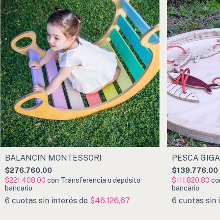
BALANCÍN MONTESSORI
PESCA GIG
$276.760,00
$139.776,00
$221.408,00
con
Transferencia o depósito
$111.820,80
co
bancario
bancario
6
cuotas sin interés de
$46.126,67
6
cuotas sin 