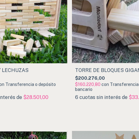
Y LECHUZAS
TORRE DE BLOQUES GIGA
$200.276,00
on
Transferencia o depósito
$160.220,80
con
Transferencia
bancario
interés de
$28.501,00
6
cuotas sin interés de
$33