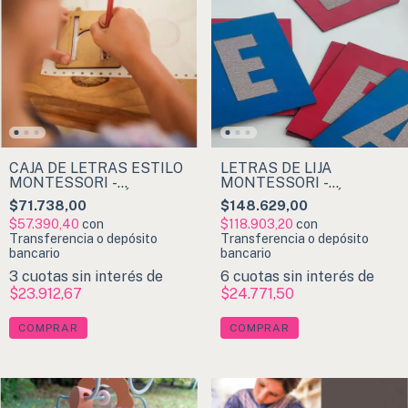
CAJA DE LETRAS ESTILO
LETRAS DE LIJA
MONTESSORI -
MONTESSORI -
IMPRENTA MINÚSCULA
IMPRENTA MAYÚSCULA
$71.738,00
$148.629,00
$57.390,40
con
$118.903,20
con
Transferencia o depósito
Transferencia o depósito
bancario
bancario
3
cuotas sin interés de
6
cuotas sin interés de
$23.912,67
$24.771,50