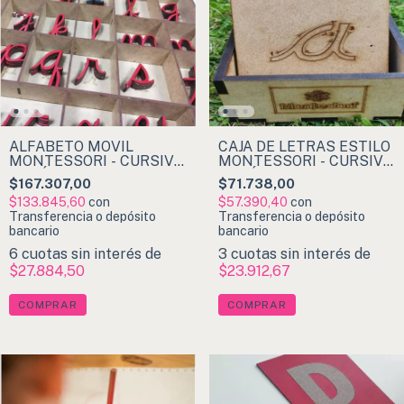
ALFABETO MÓVIL
CAJA DE LETRAS ESTILO
MONTESSORI - CURSIVA
MONTESSORI - CURSIVA
MINÚSCULA
MINÚSCULA
$167.307,00
$71.738,00
$133.845,60
con
$57.390,40
con
Transferencia o depósito
Transferencia o depósito
bancario
bancario
6
cuotas sin interés de
3
cuotas sin interés de
$27.884,50
$23.912,67