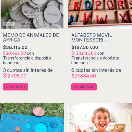
MEMO DE ANIMALES DE
ALFABETO MÓVIL
ÁFRICA
MONTESSORI -
IMPRENTA MAYÚSCULA
$38.115,00
$167.307,00
$30.492,00
con
$133.845,60
con
Transferencia o depósito
Transferencia o depósito
bancario
bancario
3
cuotas sin interés de
6
cuotas sin interés de
$12.705,00
$27.884,50