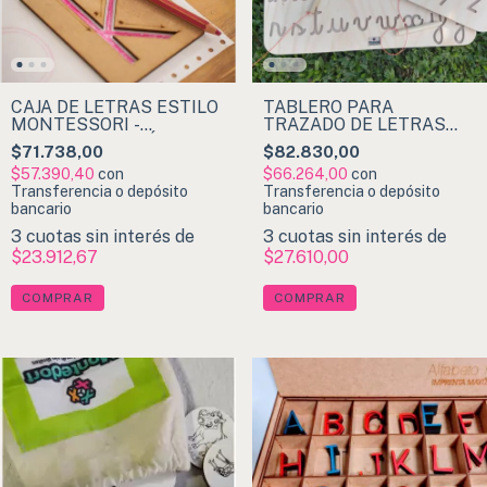
CAJA DE LETRAS ESTILO
TABLERO PARA
MONTESSORI -
TRAZADO DE LETRAS
IMPRENTA MAYÚSCULA
ESTILO MONTESSORI
$71.738,00
$82.830,00
$57.390,40
con
$66.264,00
con
Transferencia o depósito
Transferencia o depósito
bancario
bancario
3
cuotas sin interés de
3
cuotas sin interés de
$23.912,67
$27.610,00