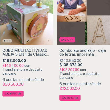
6
%
OFF
CUBO MULTIACTIVIDAD
Combo aprendizaje - caja
ABEJA 5 EN 1 de Classic
de letras imprenta
World
mayúscula + caja de
$183.000,00
$143.550,00
letras imprenta
$135.372,00
$146.400,00
con
minúscula
Transferencia o depósito
$108.297,60
con
bancario
Transferencia o depósito
bancario
6
cuotas sin interés de
6
cuotas sin interés de
$30.500,00
$22.562,00