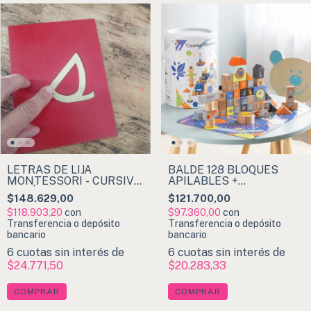
LETRAS DE LIJA
BALDE 128 BLOQUES
MONTESSORI - CURSIVA
APILABLES +
MINÚSCULA
ROMPECABLEZAS
$148.629,00
$121.700,00
CÓSMICO Classic World
$118.903,20
con
$97.360,00
con
Transferencia o depósito
Transferencia o depósito
bancario
bancario
6
cuotas sin interés de
6
cuotas sin interés de
$24.771,50
$20.283,33