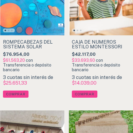
ROMPECABEZAS DEL
CAJA DE NÚMEROS
SISTEMA SOLAR
ESTILO MONTESSORI
$76.954,00
$42.117,00
$61.563,20
con
$33.693,60
con
Transferencia o depósito
Transferencia o depósito
bancario
bancario
3
cuotas sin interés de
3
cuotas sin interés de
$25.651,33
$14.039,00