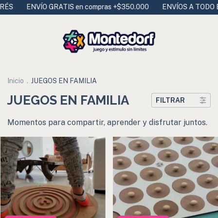
NVÍO GRATIS en compras +$350.000
ENVÍOS A TODO EL PAÍS -
Inicio
.
JUEGOS EN FAMILIA
JUEGOS EN FAMILIA
FILTRAR
Momentos para compartir, aprender y disfrutar juntos.