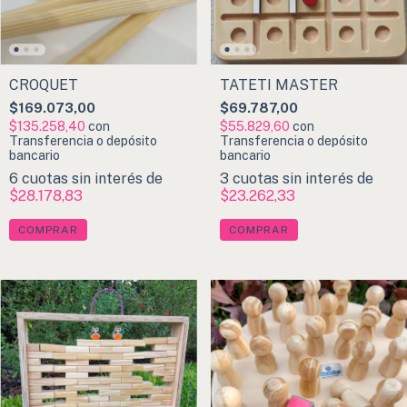
CROQUET
TATETÍ MÁSTER
$169.073,00
$69.787,00
$135.258,40
con
$55.829,60
con
Transferencia o depósito
Transferencia o depósito
bancario
bancario
6
cuotas sin interés de
3
cuotas sin interés de
$28.178,83
$23.262,33