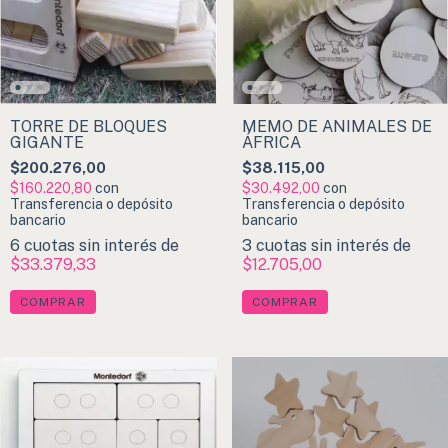
TORRE DE BLOQUES
MEMO DE ANIMALES DE
GIGANTE
ÁFRICA
$200.276,00
$38.115,00
$160.220,80
con
$30.492,00
con
Transferencia o depósito
Transferencia o depósito
bancario
bancario
6
cuotas sin interés de
3
cuotas sin interés de
$33.379,33
$12.705,00