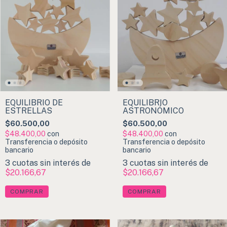
EQUILIBRIO DE
EQUILIBRIO
ESTRELLAS
ASTRONÓMICO
$60.500,00
$60.500,00
$48.400,00
con
$48.400,00
con
Transferencia o depósito
Transferencia o depósito
bancario
bancario
3
cuotas sin interés de
3
cuotas sin interés de
$20.166,67
$20.166,67