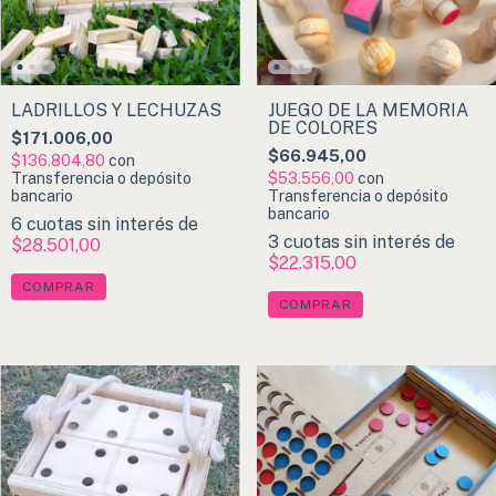
LADRILLOS Y LECHUZAS
JUEGO DE LA MEMORIA
DE COLORES
$171.006,00
$66.945,00
$136.804,80
con
Transferencia o depósito
$53.556,00
con
bancario
Transferencia o depósito
bancario
6
cuotas sin interés de
3
cuotas sin interés de
$28.501,00
$22.315,00