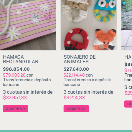
HAMACA
SONAJERO DE
HA
RECTANGULAR
ANIMALES
$89
$98.854,00
$27.643,00
$71
$79.083,20
con
$22.114,40
con
Tra
Transferencia o depósito
Transferencia o depósito
ban
bancario
bancario
3
c
3
cuotas sin interés de
3
cuotas sin interés de
$29
$32.951,33
$9.214,33